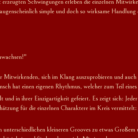
t erzeugten Schwingungen erleben die einzelnen Mitwirke
 augenscheinlich simple und doch so wirksame Handlung 
nwachsen!"
r Mitwirkenden, sich im Klang auszuprobieren und auc
sch hat einen eigenen Rhythmus, welcher zum Teil eine
t und in ihrer Einzigartigkeit gefeiert. Es zeigt sich: Jed
zung für die einzelnen Charaktere im Kreis vermittelt:
en unterschiedlichen kleineren Grooves zu etwas Großem