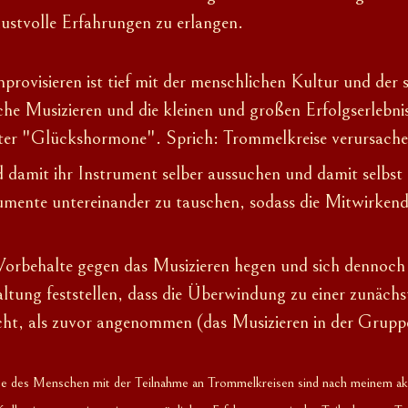
stvolle Erfahrungen zu erlangen.
rovisieren ist tief mit der menschlichen Kultur und der
iche Musizieren und die kleinen und großen Erfolgserlebn
ter "G
lückshormone".
Sprich: Trommelkreise
verursach
d damit ihr Instrument selber aussuchen und damit selbs
trumente untereinander zu tauschen, sodass die Mitwirken
Vorbehalte
gegen das Musizieren hegen und sich dennoch
taltung feststellen, dass die Überwindung zu einer zun
ht, als zuvor angenommen (das Musizieren in der Grupp
des Menschen mit der Teilnahme an Trommelkreisen sind nach meinem aktuel