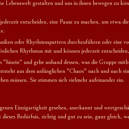
gene Lebenswelt gestalten und uns in ihnen bewegen zu kö
jederzeit entscheiden, eine Pause zu machen, um etwa d
te.
iken oder Rhythmuspattern durchzuführen oder eine vorh
sönlichen Rhythmus mit und können jederzeit entscheiden,
n "hinein" und gebe anhand dessen, was die Gruppe mitbri
entsteht aus dem anfänglichen "Chaos" nach und nach ei
ben müssen. Sie stimmen sich vielmehr aufeinander ein.
genen Einzigartigkeit gesehen, anerkannt und wertgeschä
eses Bedürfnis, richtig und gut zu sein, ganz gleich, w