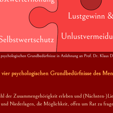
r
vier psychologischen Grundbedürfnisse des Men
hl der Zusammengehörigkeit erleben und (Nächsten-)Lie
n und Niederlagen, die Möglichkeit, offen um Rat zu fra