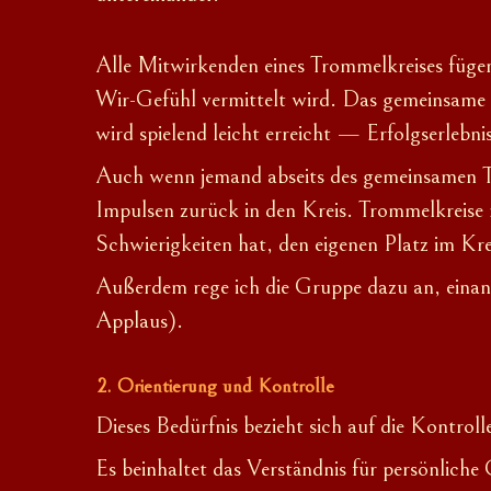
Alle Mitwirkenden eines Trommelkreises füge
Wir-Gefühl vermittelt wird. Das gemeinsame 
wird spielend leicht erreicht
— Erfolgserlebnis
Auch wenn jemand abseits des gemeinsamen Takt
Impulsen zurück in den Kreis. Trommelkreise
Schwierigkeiten hat, den eigenen Platz im Kr
Außerdem rege ich die Gruppe dazu an, einan
Applaus).
Orientierung und Kontrolle
Dieses Bedürfnis bezieht sich auf die Kontrol
Es beinhaltet das Verständnis für persönlic