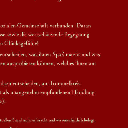
 sozialen Gemeinschaft verbunden. Daran
isse sowie die wertschätzende Begegnung
en Glücksgefühle
!
t entscheiden, was ihnen Spaß macht und was
den ausprobieren
können
, welches ihnen am
 dazu entscheiden, am Trommelkreis
ächst als unangenehm empfundenen Handlung
e).
len Stand nicht erforscht und wissenschaftlich belegt,