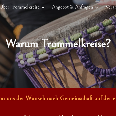
Über Trommelkreise
Angebot & Anfragen
Vera
ip to main content
Skip to navigat
Warum Trommelkreise?
on uns der Wunsch nach Gemeinschaft auf der ei