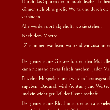
Durch das Spüren der in musikalischer Einhei
können sich ohne große Worte und durch die
verbinden.
Alle werden dort abgeholt, wo sie stehen.
Nach dem Motto
:
"Zusammen wachsen, während wir zusamme
Der gemeinsame Groove fördert den Mut alle
kann niemand etwas falsch machen. Jeder Men
Einzelne Mitspieler:innen werden herausgestell
angeben. Dadurch wird Achtung und Wertschät
und ein wichtiger Teil der Gemeinschaft.
Der gemeinsame Rhythmus, der sich aus viel