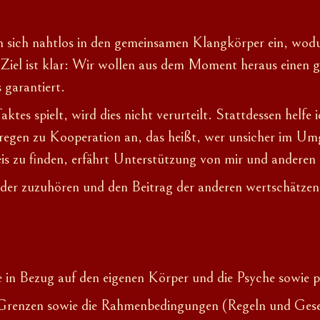
n sich nahtlos in den gemeinsamen Klangkörper ein, wodu
Ziel ist klar: Wir wollen aus dem Moment heraus einen 
 garantiert.
es spielt, wird dies nicht verurteilt. Stattdessen helfe
 regen zu Kooperation an, das heißt, wer unsicher im Um
eis zu finden, erfährt Unterstützung von mir und andere
der zuzuhören und den Beitrag der anderen wertschätzend
le in Bezug auf den eigenen Körper und die Psyche sowie 
he Grenzen sowie die Rahmenbedingungen (Regeln und Gese