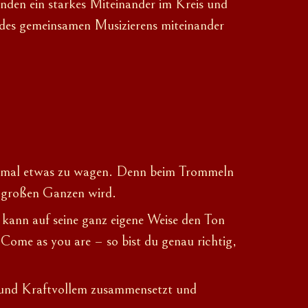
nden ein starkes Miteinander im Kreis und
des gemeinsamen Musizierens miteinander
h mal etwas zu wagen. Denn beim Trommeln
s großen Ganzen wird.
er kann auf seine ganz eigene Weise den Ton
 Come as you are
–
so bist du genau richtig,
 und Kraftvollem zusammensetzt und