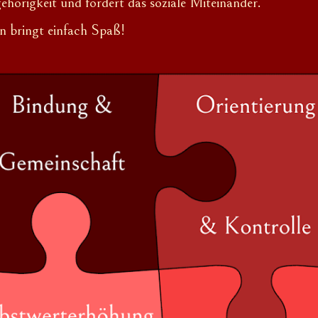
hörigkeit und fördert das soziale Miteinander.
en
bringt einfach Spaß!